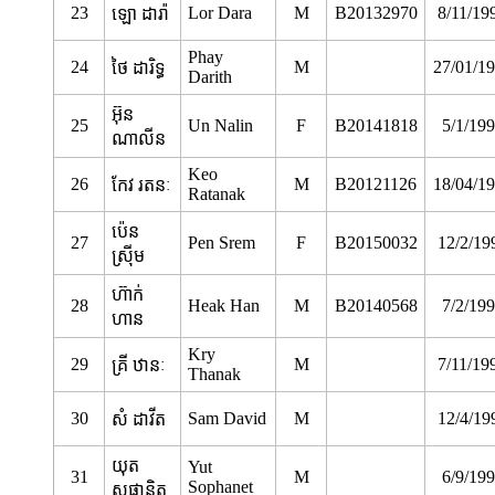
23
Lor Dara
M
B20132970
8/11/19
ឡោ ដារ៉ា
Phay
24
M
27/01/1
ថៃ ដារិទ្ធ
Darith
អ៊ុន
25
Un Nalin
F
B20141818
5/1/19
ណាលីន
Keo
26
M
B20121126
18/04/1
កែវ រតនៈ
Ratanak
ប៉េន
27
Pen Srem
F
B20150032
12/2/19
ស្រ៊ីម
ហ៊ាក់
28
Heak Han
M
B20140568
7/2/19
ហាន
Kry
29
M
7/11/19
គ្រី ឋានៈ
Thanak
30
Sam David
M
12/4/19
សំ ដាវីត
យុត
Yut
31
M
6/9/19
Sophanet
សុផានិត