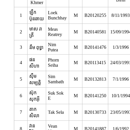
Khmer
ឡឹក​
Loek
1
M
B20120255
8/11/1993
Bunchhay
ប៊ុនឆាយ
មាស រា
Meas
2
M
B20140581
15/09/199
Reatrey
ត្រី
Nim
3
M
B20141476
1/3/1996
នឹម ពុទ្ធា
Putea
ផន
Phorn
4
M
B20113415
24/03/199
Seiha
សីហា
ស៊ឹម
Sim
5
M
B20132813
7/1/1996
Sambath
សម្បត្តិ
ស៊ុក
Suk Sok
6
M
B20141250
10/1/1994
E
សុកអ៊ី
តាក
7
Tak Sela
M
B20130733
23/05/199
សិលា
វាន
Vean
8
M
B20141887
1/6/1992