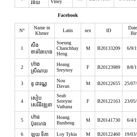
Viney
វិន័យ
Facebook
Name in
Date
Nº
Latin
sex
ID
Khmer
Bir
Soeung
សឹង
1
Chanchhay
M
B20133209
6/9/
ចាន់ឆៃហេង
Heng
ហ៊ាង
Heang
2
F
B20123989
8/8/
Sreynoy
ស្រីណយ
Nou
3
M
B20122655
25/07
នូ ដាវណ្ណ
Davan
Seab
សៀប
4
Sereyne
F
B20122163
23/05
សេរីនិវឌ្ឍនា
Vathana
ហ៊ាន
Heang
5
M
B20141730
6/4/
Bunheng
ប៊ុនហេង
6
Loy Tykia
M
B20122460
19/03
ឡយ ទីគា