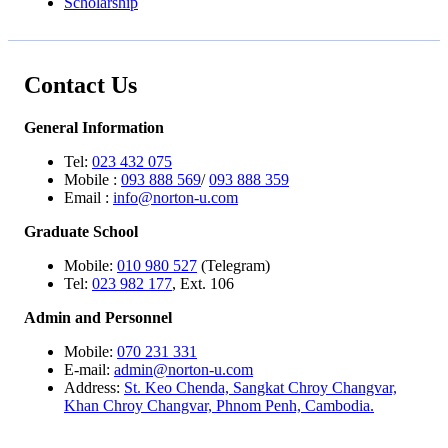
Scholarship
Contact Us
General Information
Tel:
023 432 075
Mobile :
093 888 569
/
093 888 359
Email :
info@norton-u.com
Graduate School
Mobile:
010 980 527
(Telegram)
Tel:
023 982 177
, Ext. 106
Admin and Personnel
Mobile:
070 231 331
E-mail:
admin@norton-u.com
Address:
St. Keo Chenda, Sangkat Chroy Changvar,
Khan Chroy Changvar, Phnom Penh, Cambodia.