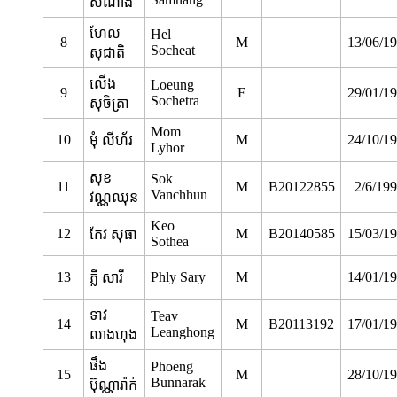
សំណាង
ហែល
Hel
8
M
13/06/1
Socheat
សុជាតិ
លើង
Loeung
9
F
29/01/1
Sochetra
សុចិត្រា
Mom
10
M
24/10/1
មុំ លីហ័រ
Lyhor
សុខ
Sok
11
M
B20122855
2/6/19
Vanchhun
វណ្ណឈុន
Keo
12
M
B20140585
15/03/1
កែវ សុធា
Sothea
13
Phly Sary
M
14/01/1
ភ្លី សារី
ទាវ
Teav
14
M
B20113192
17/01/1
Leanghong
លាងហុង
ផឹង
Phoeng
15
M
28/10/1
Bunnarak
ប៊ុណ្ណារ៉ាក់