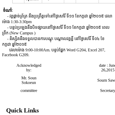
ចំណាំៈ
- វគ្គផ្តាច់ព្រ័ត្រ​​ នឹងប្រព្រឹត្តទៅនៅថ្ងៃសៅរិ៍ ទី​១១ ខែកក្កដា ឆ្នាំ២០១៥​ វេលា
ម៉ោង 1:30-3:30pm
- បន្ទប់ប្រឡងនឹងបិទផ្សាយនៅថ្ងៃសៅរិ៍ ទី​១១ ខែកក្កដា ឆ្នាំ២០១៥ ​​ពេល
ព្រឹក (New Campus )
- និស្សិតនឹងទទួលបាន​ការបណ្តុៈបណ្តាលវគ្គខ្លី នៅថ្ងៃសៅរិ៍ ទី០៤​ ខែ
កក្កដា ឆ្នាំ២០១៥
​ វេលាម៉ោង 9:00-10:00Am. បន្ទប់ផ្នែក ​Word G204,​ Excel 207,
Facebook G209.
Acknowledged
date : Jun
by:
26,2015
Mr. Soun
Sourn Saw
Sokoeun
committee
Secretar
Quick Links