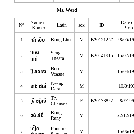
Ms. Word
Name in
Date o
Nº
Latin
sex
ID
Khmer
Birth
1
Kong Lim
M
B20121257
28/05/1
គង់ លីម
សេង
Seng
2
M
B20141915
15/07/1
Theara
ធារ៉ា
Bou
3
M
15/04/1
ប៊ូ វាសនា
Veasna
Neang
4
M
10/8/19
នាង ដារ៉ា
Dara
Try
5
F
B20133822
8/7/19
ទ្រី ចន្ទ័សី
Chansey
Kong
6
M
22/12/1
គង់ រ៉ានី
Rany
ភឿក​
Phoeurk
7
M
15/06/1
Samnang